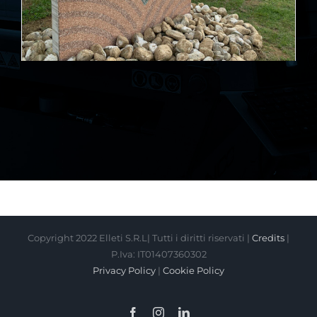
Copyright 2022 Elleti S.R.L| Tutti i diritti riservati |
Credits
|
P.Iva: IT01407360302
Privacy Policy
|
Cookie Policy
Facebook
Instagram
LinkedIn